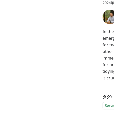
2024
In th
emerg
for t
other 
immen
for o
tidyin
is cruc
タグ:
Servi