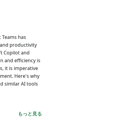
ft Teams has
and productivity
t Copilot and
n and efficiency is
 it is imperative
onment. Here's why
d similar AI tools
もっと見る