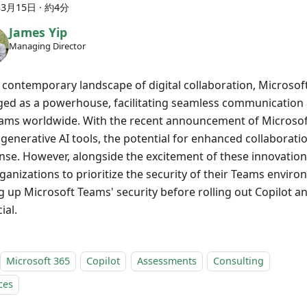
年3月15日
·
約4分
James Yip
Managing Director
e contemporary landscape of digital collaboration, Microso
ed as a powerhouse, facilitating seamless communication 
eams worldwide. With the recent announcement of Microsof
generative AI tools, the potential for enhanced collaboratio
se. However, alongside the excitement of these innovations,
rganizations to prioritize the security of their Teams envir
g up Microsoft Teams' security before rolling out Copilot an
ial.
Microsoft 365
Copilot
Assessments
Consulting
ces